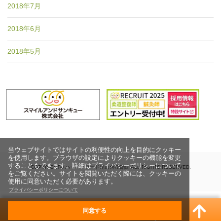
2018年7月
2018年6月
2018年5月
当ウェブサイトではサイトの利便性の向上を目的にクッキー
を使用します。ブラウザの設定によりクッキーの機能を変更
することもできます。詳細はプライバシーポリシーについて
COPYRIGHT© ハッピーロード尾山台整骨院 ALL RIGHTS RESERVED.
をご覧ください。サイトを閲覧いただく際には、クッキーの
使用に同意いただく必要があります。
プライバシーポリシーについて
同意する