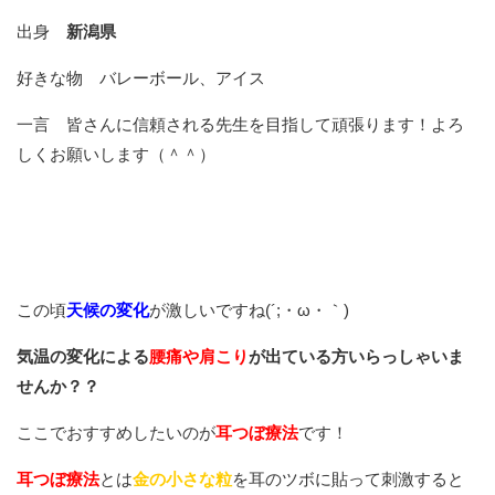
出身
新潟県
好きな物 バレーボール、アイス
一言 皆さんに信頼される先生を目指して頑張ります！よろ
しくお願いします（＾＾）
この頃
天候の変化
が激しいですね(´;・ω・｀)
気温の変化による
腰痛や肩こり
が出ている方いらっしゃいま
せんか？？
ここでおすすめしたいのが
耳つぼ療法
です！
耳つぼ療法
とは
金の小さな粒
を耳のツボに貼って刺激すると